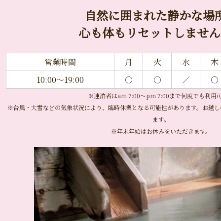
自然に囲まれた静かな場
心も体もリセットしません
営業時間
月
火
水
木
10:00～19:00
○
○
／
○
※連泊者はam 7:00〜pm 7:00まで何度でも利用
※台風・大雪などの気象状況により、臨時休業となる可能性があります。お越し
ます。
※年末年始はお休みをいただきます。