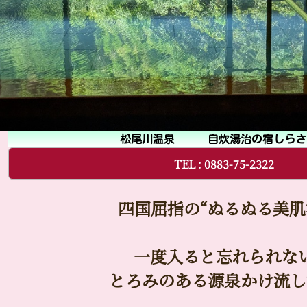
松尾川温泉 自炊湯治の宿しらさ
TEL :
0883-75-2322
四国屈指の“ぬるぬる美肌
一度入ると忘れられな
とろみのある源泉かけ流し