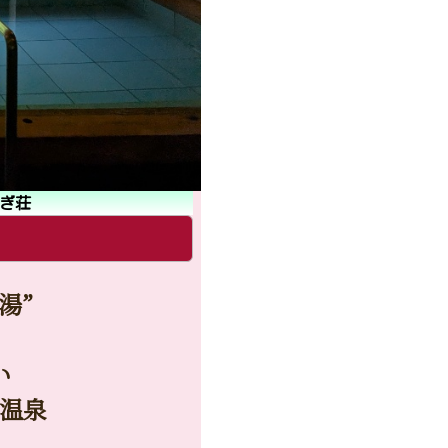
ぎ荘
湯”
い
温泉