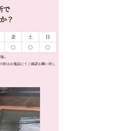
所で
か？
金
土
日
○
○
○
可能。
の際はお電話にてご確認お願い致し