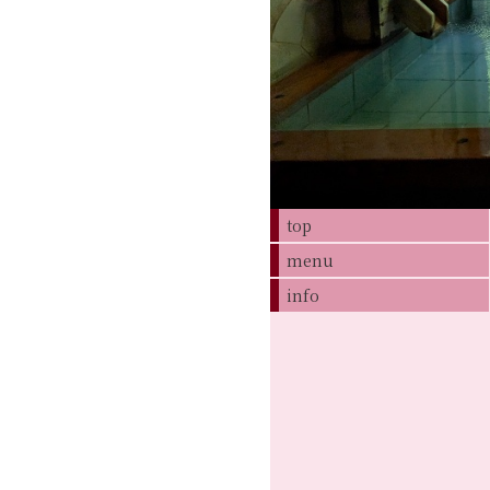
top
menu
info